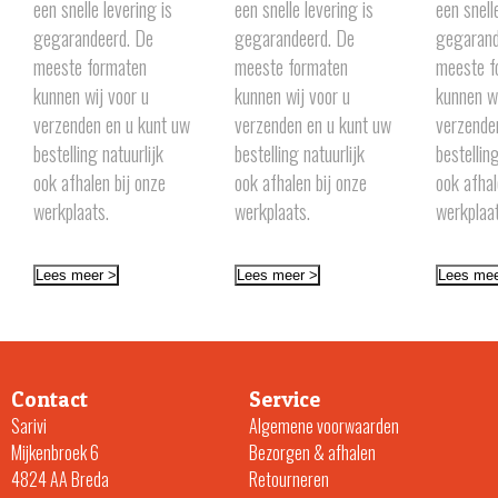
een snelle levering is
een snelle levering is
een snell
gegarandeerd. De
gegarandeerd. De
gegarand
meeste formaten
meeste formaten
meeste f
kunnen wij voor u
kunnen wij voor u
kunnen wi
verzenden en u kunt uw
verzenden en u kunt uw
verzende
bestelling natuurlijk
bestelling natuurlijk
bestellin
ook afhalen bij onze
ook afhalen bij onze
ook afhal
werkplaats.
werkplaats.
werkplaa
Lees meer >
Lees meer >
Lees mee
Contact
Service
Sarivi
Algemene voorwaarden
Mijkenbroek 6
Bezorgen & afhalen
4824 AA Breda
Retourneren