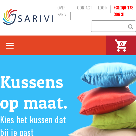
OVER
CONTACT
LOGIN
+31(0)6-178
SARIVI
396 31
0
Kussens
op maat.
Kies het kussen dat
bij je past