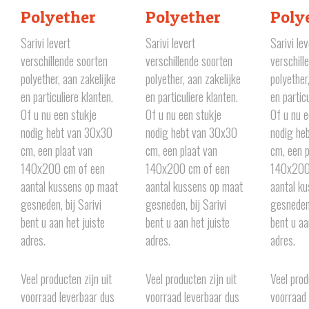
Polyether
Polyether
Poly
Sarivi levert
Sarivi levert
Sarivi lev
verschillende soorten
verschillende soorten
verschill
polyether, aan zakelijke
polyether, aan zakelijke
polyether
en particuliere klanten.
en particuliere klanten.
en partic
Of u nu een stukje
Of u nu een stukje
Of u nu e
nodig hebt van 30x30
nodig hebt van 30x30
nodig he
cm, een plaat van
cm, een plaat van
cm, een p
140x200 cm of een
140x200 cm of een
140x200
aantal kussens op maat
aantal kussens op maat
aantal k
gesneden, bij Sarivi
gesneden, bij Sarivi
gesneden,
bent u aan het juiste
bent u aan het juiste
bent u aa
adres.
adres.
adres.
Veel producten zijn uit
Veel producten zijn uit
Veel prod
voorraad leverbaar dus
voorraad leverbaar dus
voorraad