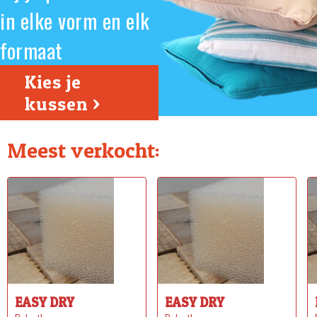
in elke vorm en elk
formaat
Kies je
kussen >
Meest verkocht:
EASY DRY
EASY DRY